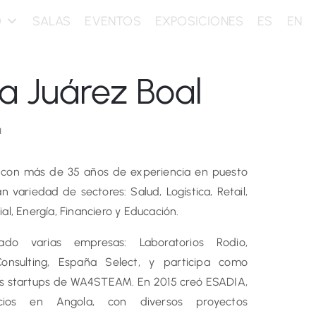
O
SALAS
EVENTOS
EXPOSICIONES
ES
EN
a Juárez Boal
a
 con más de 35 años de experiencia en puesto
n variedad de sectores: Salud, Logística, Retail,
ial, Energía, Financiero y Educación.
do varias empresas: Laboratorios Rodio,
Consulting, España Select, y participa como
tes startups de WA4STEAM. En 2015 creó ESADIA,
ios en Angola, con diversos proyectos